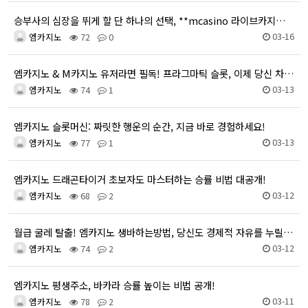
승부사의 심장을 뛰게 할 단 하나의 선택, **mcasino 라이브카지노**의 모든 것!
03-16
엠카지노
72
0
엠카지노 & M카지노 유저라면 필독! 프라그마틱 슬롯, 이제 당신 차례입니다!
03-13
엠카지노
74
1
엠카지노 슬롯머신: 짜릿한 행운의 순간, 지금 바로 경험하세요!
03-13
엠카지노
77
1
엠카지노 드래곤타이거 초보자도 마스터하는 승률 비법 대공개!
03-12
엠카지노
68
2
월급 굴레 탈출! 엠카지노 생바하는방법, 당신도 경제적 자유를 누릴 수 있어요
03-12
엠카지노
74
2
엠카지노 평생주소, 바카라 승률 높이는 비법 공개!
03-11
엠카지노
78
2