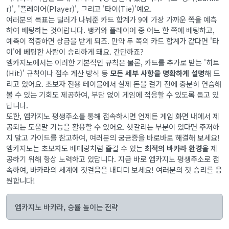
r)', '플레이어(Player)', 그리고 '타이(Tie)'예요.
여러분의 목표는 딜러가 나눠준 카드 합계가 9에 가장 가까운 쪽을 예측
하여 베팅하는 것이랍니다. 뱅커와 플레이어 중 어느 한 쪽에 베팅하고,
예측이 적중하면 상금을 받게 되죠. 만약 두 쪽의 카드 합계가 같다면 '타
이'에 베팅한 사람이 승리하게 돼요. 간단하죠?
엠카지노에서는 이러한 기본적인 규칙은 물론, 카드를 추가로 받는 '히트
(Hit)' 규칙이나 점수 계산 방식 등
모든 세부 사항을 명확하게 설명
해 드
리고 있어요. 초보자 전용 테이블에서 실제 돈을 걸기 전에 충분히 연습해
볼 수 있는 기회도 제공하여, 부담 없이 게임에 적응할 수 있도록 돕고 있
답니다.
또한, 엠카지노 평생주소를 통해 접속하시면 언제든 게임 화면 내에서 제
공되는 도움말 기능을 활용할 수 있어요. 헷갈리는 부분이 있다면 주저하
지 말고 가이드를 참고하여, 여러분의 궁금증을 바로바로 해결해 보세요!
엠카지노는 초보자도 베테랑처럼 즐길 수 있는
최적의 바카라 환경
을 제
공하기 위해 항상 노력하고 있답니다. 지금 바로 엠카지노 평생주소로 접
속하여, 바카라의 세계에 첫걸음을 내디뎌 보세요! 여러분의 첫 승리를 응
원합니다!
엠카지노 바카라, 승률 높이는 전략