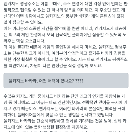
엠카지노 평생주소는 이름 그대로, 주소 변경에 대한 걱정 없이 언제든
안
정적으로 접속
할 수 있는 단 하나의 링크를 의미해요. 이 주소만 알고 계
신다면 어떤 상황에서도 엠카지노의 풍부한 바카라 게임 콘텐츠에 끊김
없이 접근할 수 있어요.
이는 여러분의 소중한 시간을 절약해 줄 뿐만 아니라, 엠카지노가 제공하
는 최고의 게임 환경에서 오직 전략적인 플레이에만 집중할 수 있도록 도
와주는 핵심 요소랍니다.
더 이상 불편함 때문에 게임의 몰입감을 해치지 마세요. 엠카지노 평생주
소는 단순한 링크가 아니라, 여러분의 안정적이고 즐거운 바카라 경험을
위한
가장 확실한 약속
이라고 할 수 있어요. 지금 바로 엠카지노 평생주소
를 확인하시고, 차원이 다른 안정감을 직접 경험해 보세요.
엠카지노 바카라, 어떤 매력이 있나요? ????
수많은 카지노 게임 중에서도 바카라는 단연 최고의 인기를 자랑하는 게
임 중 하나예요. 그 이유는 바로 간단하면서도
전략적인 깊이
를 동시에 가
지고 있기 때문이죠. 엠카지노는 이러한 바카라의 본질적인 매력을 극대
화하여, 플레이어들에게 잊을 수 없는 경험을 선사하고 있답니다.
엠카지노 바카라는 단순히 베팅하고 결과를 기다리는 것을 넘어, 실제 카
지노에 앉아 있는 듯한
생생한 현장감
을 제공해요.