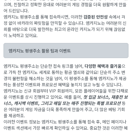
으며, 친절하고 정확한 응대로 여러분의 게임 경험을 더욱 원활하게 만들
어 드린답니다.
엠카지노 평생주소를 통해 접속하시면, 이러한
검증된 안전성
속에서 걱
정 없이 바카라의 짜릿함을 만끽할 수 있습니다. 엠카지노는 여러분의 신
뢰를 바탕으로 더욱 발전하는 최고의 온라인 카지노가 되기 위해 끊임없
이 노력하고 있어요.
엠카지노 평생주소 활용 팁과 이벤트
엠카지노 평생주소는 단순한 접속 링크를 넘어,
다양한 혜택과 즐거움
으
로 가득 찬 엠카지노 세계로 통하는 황금 열쇠와 같아요! 단순히 주소 변
경의 불편함을 해소하는 것을 넘어, 이 평생주소를 통해 엠카지노가 제공
하는 풍성한 이벤트와 프로모션 혜택을 놓치지 않고 누릴 수 있답니다.
엠카지노는 신규 회원부터 VIP 회원까지, 모든 플레이어들을 위한 다채로
운 이벤트를 상시 진행하고 있어요. 예를 들어,
첫 입금 보너스, 재충전 보
너스, 캐시백 이벤트, 그리고 매일 또는 매주 진행되는 특별 프로모션
등
은 여러분의 게임 자금을 더욱 풍족하게 만들어 주고, 더 많은 베팅 기회
를 제공하죠.
이러한 이벤트 정보는 엠카지노 평생주소를 통해 접속 후, 메인 페이지나
이벤트 섹션에서 가장 빠르게 확인하실 수 있어요. 중요한 것은 이러한 혜