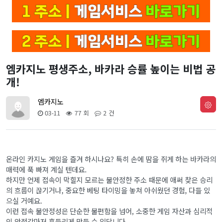
엠카지노 평생주소, 바카라 승률 높이는 비법 공
개!
엠카지노
03-11
77 회
2 건
온라인 카지노 게임을 즐겨 하시나요? 특히 손에 땀을 쥐게 하는 바카라의
매력에 푹 빠져 계실 텐데요.
하지만 언제 접속이 막힐지 모르는 불안정한 주소 때문에 애써 찾은 승리
의 흐름이 끊기거나, 중요한 베팅 타이밍을 놓쳐 아쉬웠던 경험, 다들 있
으실 거예요.
이런 접속 불안정성은 단순한 불편함을 넘어, 소중한 게임 자산과 심리적
인 안정감마저 흔들리게 만들 수 있답니다.