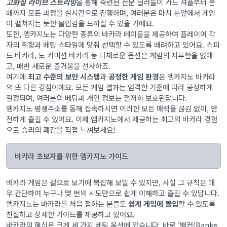
고화질 라이브 스트리밍
을 통해 숙련된 전문 딜러들이 카드 셔플부터 분
배까지 모든 과정을 실시간으로 진행하며, 여러분은 마치 눈앞에서 게임
이 펼쳐지는 듯한 몰입감을 느끼실 수 있을 거예요.
또한, 엠카지노는 다양한 종류의 바카라 테이블을 제공하여 플레이어 각
자의 취향과 베팅 스타일에 맞춰 선택할 수 있도록 배려하고 있어요. 스피
드 바카라, 노 커미션 바카라 등 다채로운 옵션은 게임의 지루함을 없애
고, 매번 새로운 즐거움을 선사하죠.
여기에
최고 수준의 보안 시스템
과
공정한 게임 환경
은 엠카지노 바카라
의 또 다른 강점이에요. 모든 게임 결과는 엄격한 기준에 따라 공정하게
결정되며, 여러분의 베팅과 개인 정보는 철저히 보호된답니다.
엠카지노 평생주소를 통해 접속하시면 이러한 모든 매력을 끊김 없이, 안
전하게 즐길 수 있어요. 이제 엠카지노에서 제공하는 최고의 바카라 경험
으로 승리의 쾌감을 직접 느껴보세요!
바카라 초보자를 위한 엠카지노 가이드
바카라 게임은 겉으로 보기에 복잡해 보일 수 있지만, 사실 그 규칙은 매
우 간단하여 누구나 몇 번의 시도만으로 쉽게 이해하고 즐길 수 있답니다.
엠카지노는 바카라를 처음 접하는 분들도
쉽게 게임에 몰입
할 수 있도록
친절하고 상세한 가이드를 제공하고 있어요.
바카라의 핵심은 크게 세 가지 베팅 옵션에 있습니다. 바로 '뱅커(Banke