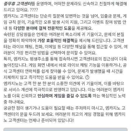
중무휴 고객센터
를 운영하며, 어떠한 문제라도 신속하고 친절하게 해결해
드리고 있어요. ????
엠카지노 고객센터는 단순히 질문에 답변하는 것을 넘어, 입출금 문제, 게
임 규칙 문의, 기술적인 오류 발생 시의 지원, 그리고 이벤트 참여 방법 안
내 등
다양한 분야에 걸쳐 전문적인 도움
을 제공해요.
숙련된 상담원들은 언제든 여러분의 목소리에 귀 기울이고, 문제의 본질
을 정확히 파악하여
가장 효율적인 해결책
을 제시해 드린답니다. 고객센
터는 라이브 채팅, 전화, 이메일 등 다양한 채널을 통해 접근할 수 있어, 여
러분이 가장 편리한 방법을 선택하여 문의할 수 있어요.
특히, 엠카지노 평생주소를 통해 접속하시면 고객센터로의 접근성이 더욱
높아진답니다. 게임 화면 내에서 바로 라이브 채팅 기능을 이용하거나, 공
식 고객센터 연락처를 쉽게 찾아볼 수 있어, 문제가 발생했을 때 시간을
지체하지 않고 즉각적인 도움을 받을 수 있어요. ⏱
엠카지노는 고객 한 분 한 분의 소중한 의견에 귀 기울이며, 이를 바탕으
로 서비스 개선에 적극적으로 반영하고 있답니다. 이는 여러분이 엠카지
노를 더욱 신뢰하고
안심하며 게임을 즐길 수 있도록
하는 핵심적인 노력
중 하나예요.
궁금한 점이 생기거나 도움이 필요할 때는 주저하지 마시고, 엠카지노 고
객센터의 문을 두드려 보세요. 여러분의 최고의 게임 경험을 위해 엠카지
노 고객센터는 언제나 준비되어 있답니다!